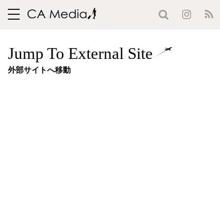
toggle
navigation
Jump To External Site
外部サイトへ移動