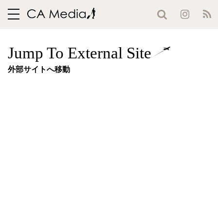
toggle
navigation
Jump To External Site
外部サイトへ移動