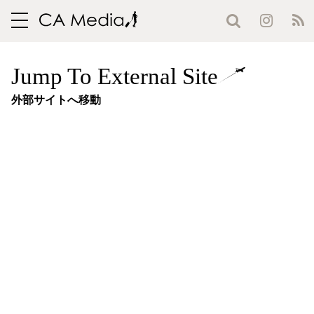
toggle
navigation
Jump To External Site
外部サイトへ移動