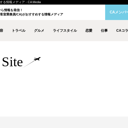
情報メディア - CA Media
クから情報を発信！
CAメンバ
客室乗務員/CA)がおすすめする情報メディア
容
トラベル
グルメ
ライフスタイル
恋愛
仕事
CAコ
Site