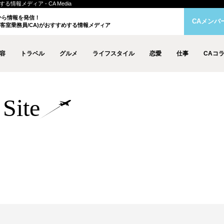
情報メディア - CA Media
クから情報を発信！
CAメンバ
客室乗務員/CA)がおすすめする情報メディア
容
トラベル
グルメ
ライフスタイル
恋愛
仕事
CAコ
Site