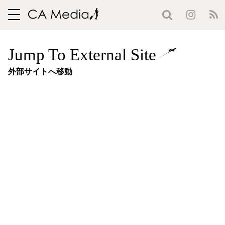
toggle
navigation
Jump To External Site
外部サイトへ移動