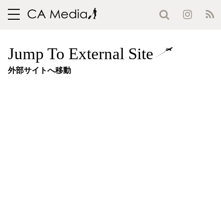
toggle
navigation
Jump To External Site
外部サイトへ移動