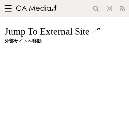
toggle
navigation
Jump To External Site
外部サイトへ移動