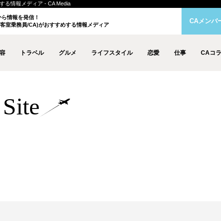
情報メディア - CA Media
クから情報を発信！
CAメンバ
客室乗務員/CA)がおすすめする情報メディア
容
トラベル
グルメ
ライフスタイル
恋愛
仕事
CAコ
Site