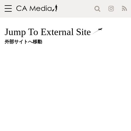
toggle
navigation
Jump To External Site
外部サイトへ移動