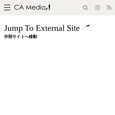
toggle
navigation
Jump To External Site
外部サイトへ移動