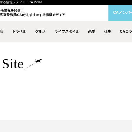
情報メディア - CA Media
クから情報を発信！
CAメンバ
客室乗務員/CA)がおすすめする情報メディア
容
トラベル
グルメ
ライフスタイル
恋愛
仕事
CAコ
Site