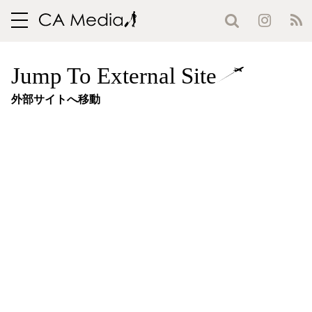
toggle
navigation
Jump To External Site
外部サイトへ移動