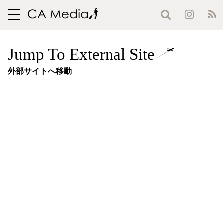
toggle
navigation
Jump To External Site
外部サイトへ移動